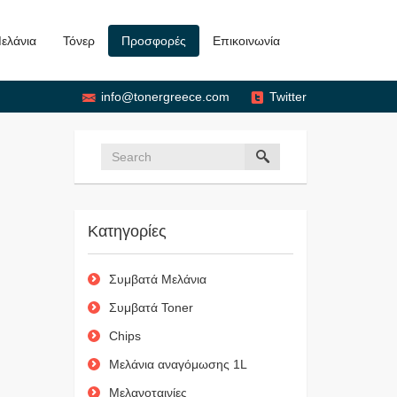
ελάνια
Τόνερ
Προσφορές
Επικοινωνία
info@tonergreece.com
Twitter
Κατηγορίες
Συμβατά Μελάνια
Συμβατά Toner
Chips
Μελάνια αναγόμωσης 1L
Μελανοταινίες