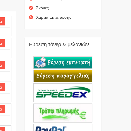
Σκόνες
Χαρτιά Εκτύπωσης
α
α
Εύρεση τόνερ & μελανιών
α
α
α