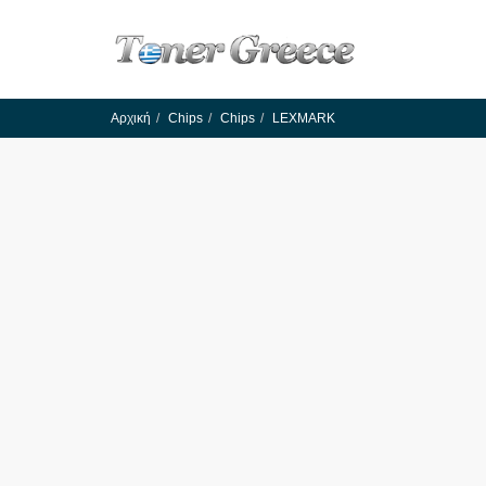
Αρχική
Chips
Chips
LEXMARK