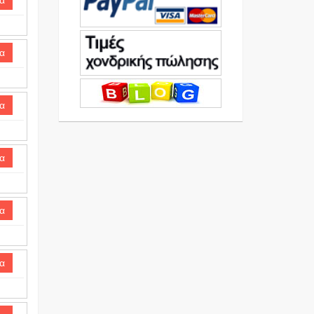
α
α
α
α
α
α