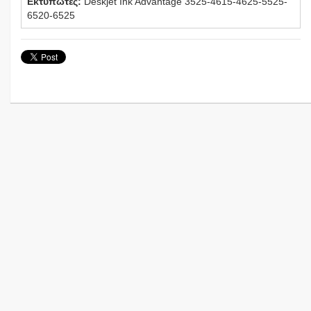
Εκτυπωτές:
Deskjet Ink Advantage 3525-4615-4625-5525-
6520-6525