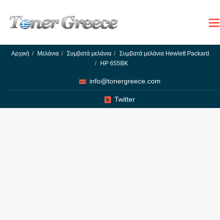
To
na
Αρχική
Μελάνια
Συμβατά μελάνια
Συμβατά μελάνια Hewlett Packard
HP 655BK
info@tonergreece.com
Twitter