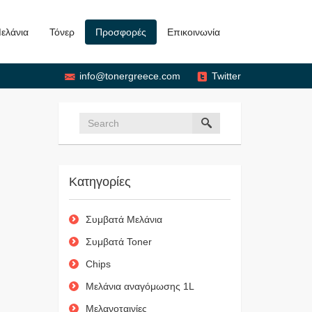
ελάνια
Τόνερ
Προσφορές
Επικοινωνία
info@tonergreece.com
Twitter
Κατηγορίες
Συμβατά Μελάνια
Συμβατά Toner
Chips
Μελάνια αναγόμωσης 1L
Μελανοταινίες