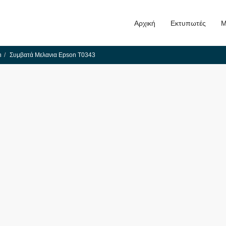
Αρχική
Εκτυπωτές
Μ
n
Συμβατά Μελανια Epson T0343