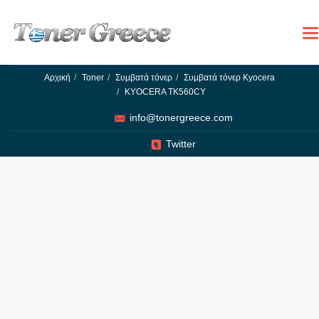
To
na
Αρχική
Toner
Συμβατά τόνερ
Συμβατά τόνερ Kyocera
KYOCERA TK560CY
info@tonergreece.com
Twitter