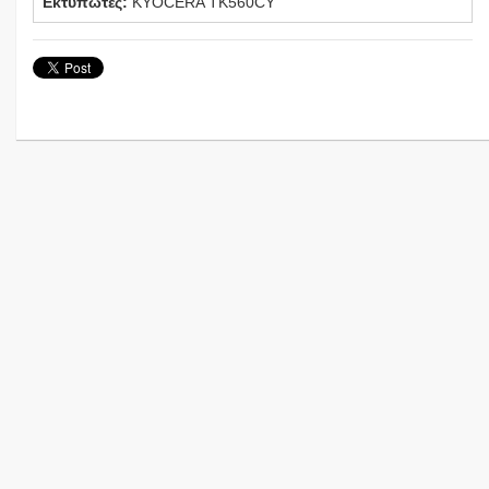
Εκτυπωτές:
KYOCERA TK560CY