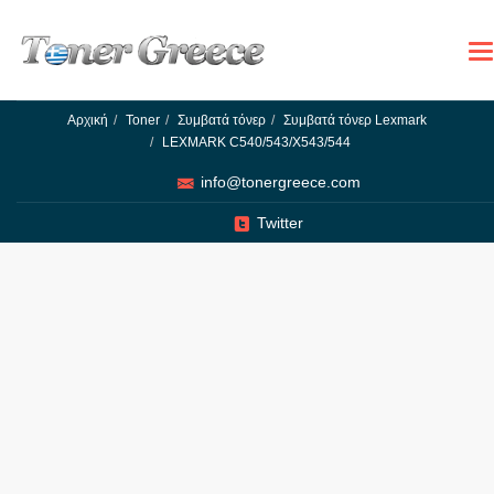
To
na
Αρχική
Toner
Συμβατά τόνερ
Συμβατά τόνερ Lexmark
LEXMARK C540/543/X543/544
info@tonergreece.com
Twitter