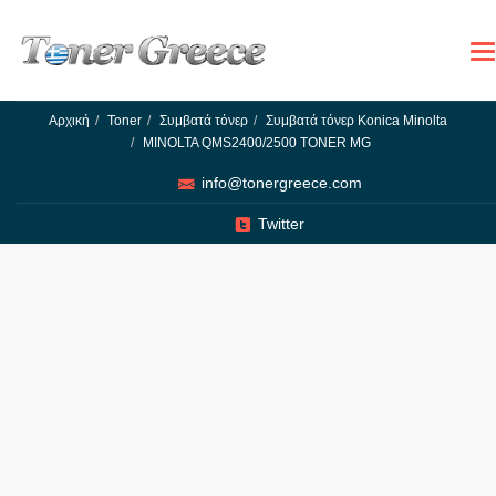
To
na
Αρχική
Toner
Συμβατά τόνερ
Συμβατά τόνερ Konica Minolta
MINOLTA QMS2400/2500 TONER MG
info@tonergreece.com
Twitter