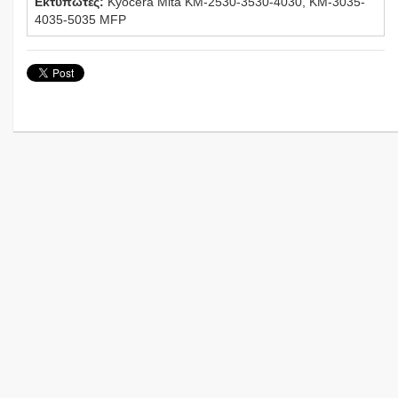
Εκτυπωτές:
Kyocera Mita KM-2530-3530-4030, KM-3035-
4035-5035 MFP