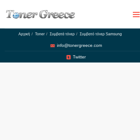
To
na
Αρχική
Toner
Συμβατά τόνερ
Συμβατό τόνερ Samsung
info@tonergreece.com
Twitter