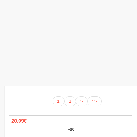
1
2
>
>>
20.09€
BK