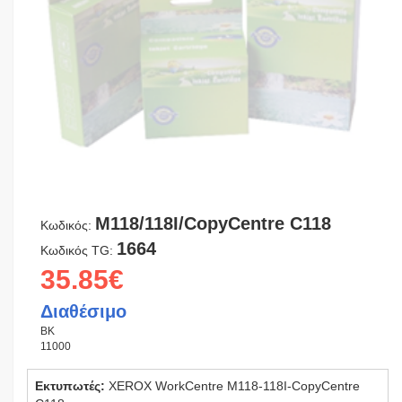
M118/118I/CopyCentre C118
Κωδικός:
1664
Κωδικός TG:
35.85€
Διαθέσιμο
BK
11000
Εκτυπωτές:
XEROX WorkCentre M118-118I-CopyCentre