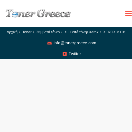
To
na
Αρχική
Toner
Συμβατά τόνερ
Συμβατά τόνερ Xerox
XEROX M118
info@tonergreece.com
Twitter